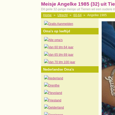
Meisje Angelke 1985 (32) uit Ti
Dit geile 32-jarige meisje uit Tienen wil een oudere
Home
»
Utrecht
»
60-64
»
Angelke 1985
Gratis Aanmelden
Oma's op leeftijd
Alle oma's
Van 60 t/m 64 jaar
Van 65 t/m 69 jaar
Van 70 t/m 100 jaar
Nederlandse Oma's
Nederland
Drenthe
Flevoland
Friesland
Gelderland
Groningen