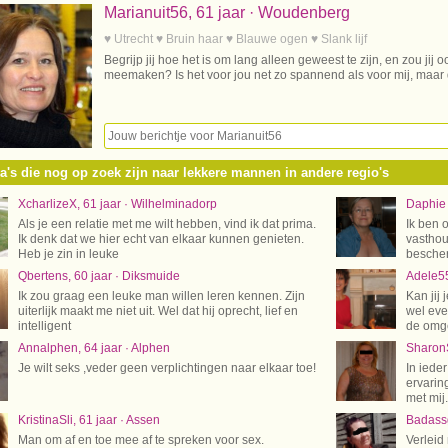
Marianuit56, 61 jaar · Woudenberg
♥ Utrecht ♥ Bruin haar ♥ Blauwe ogen ♥ Slank lijf
Begrijp jij hoe het is om lang alleen geweest te zijn, en zou ji
meemaken? Is het voor jou net zo spannend als voor mij, maar d
a's die nog op zoek zijn naar lekkere mannen in andere regio's
XcharlizeX, 61 jaar · Wilhelminadorp
Daphie 
Als je een relatie met me wilt hebben, vind ik dat prima.
Ik ben 
Ik denk dat we hier echt van elkaar kunnen genieten.
vasthou
Heb je zin in leuke
besche
Qbertens, 60 jaar · Diksmuide
Adele55
Ik zou graag een leuke man willen leren kennen. Zijn
Kan jij 
uiterlijk maakt me niet uit. Wel dat hij oprecht, lief en
wel eve
intelligent
de omg
Annalphen, 64 jaar · Alphen
SharonS
Je wilt seks ,veder geen verplichtingen naar elkaar toe!
In iede
ervarin
met mij.
KristinaSli, 61 jaar · Assen
Badass
Man om af en toe mee af te spreken voor sex.
Verleid