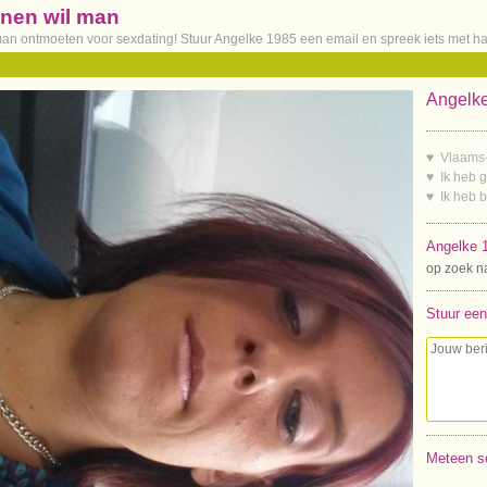
enen wil man
 man ontmoeten voor sexdating! Stuur Angelke 1985 een email en spreek iets met ha
Angelke
♥ Vlaams
♥ Ik heb 
♥ Ik heb 
Angelke 1
op zoek n
Stuur een
Meteen s