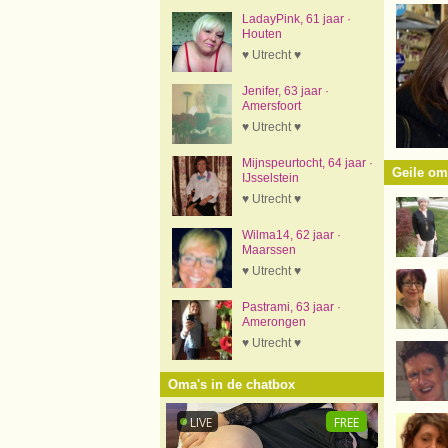
LadayPink, 61 jaar ·
Houten
♥ Utrecht ♥
Jenifer, 63 jaar ·
Amersfoort
♥ Utrecht ♥
Mijnspeurtocht, 64 jaar ·
Geile om
IJsselstein
♥ Utrecht ♥
Wilma14, 62 jaar ·
Maarssen
♥ Utrecht ♥
Pastrami, 63 jaar ·
Amerongen
♥ Utrecht ♥
Oma's in de chatbox