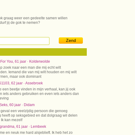
j ook graag weer een gedeelte samen willen
urf jij de gok te nemen?
Zend
For You, 61 jaar · Kolderwolde
op zoek naar een man die mij echt wilt
den. Iemand die van mij wilt houden en mij wilt
rmen, maar ook dominant
1103, 62 jaar · Assebroek
je een beetje vinden in mijn verhaal, kan jij ook
n iets anders gebruiken en even iets anders dan
eving
eks, 60 jaar · Didam
r geval een veelzijdig persoon die genoeg
g heeft op seksgebied en dat dolgraag wil delen
 Ik kan mezelf
grandma, 61 jaar · Lembeek
 me en neuk me hard alsjeblieft. Ik heb het zo