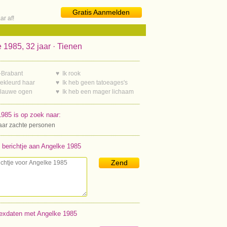
Gratis Aanmelden
ar af!
 1985, 32 jaar · Tienen
-Brabant
♥ Ik rook
gekleurd haar
♥ Ik heb geen tatoeages's
blauwe ogen
♥ Ik heb een mager lichaam
985 is op zoek naar:
aar zachte personen
 berichtje aan Angelke 1985
Zend
exdaten met Angelke 1985