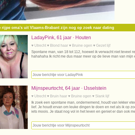
 rijpe oma's uit Vlaams-Brabant zijn nog op zoek naar dating
LadayPink, 61 jaar · Houten
♥ Utrecht ♥ Blond haar ♥ Bruine ogen ♥ Gezet lijf
Spontane man, van 18 tot 112, hoewel ik verwacht niet teveel r
hahahaha Ik richt me dus maar meer op de lieve man van mijn e
Mijnspeurtocht, 64 jaar · IJsselstein
♥ Utrecht ♥ Bruin haar ♥ Bruine ogen ♥ Slank lijf
Ik zoek een spontane man, ondernemend, houdt van lekker ete
lief. Je houdt ervan om leuke dingen te doen en net als ik op z
iets moois. Je staat nog vol in het leven en geniet er dan ook m