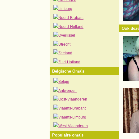
Limburg
Noord-Brabant
Noord-Holland
Ook deze
Overijssel
Utrecht
Zeeland
Zuid-Holland
Belgische Oma's
België
Antwerpen
Oost-Vlaanderen
Vlaams-Brabant
Vlaams-Limburg
West-Vlaanderen
Populaire oma's