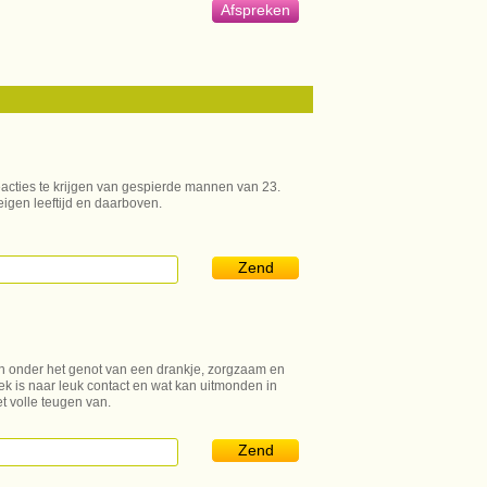
Afspreken
eacties te krijgen van gespierde mannen van 23.
igen leeftijd en daarboven.
Zend
n onder het genot van een drankje, zorgzaam en
oek is naar leuk contact en wat kan uitmonden in
et volle teugen van.
Zend