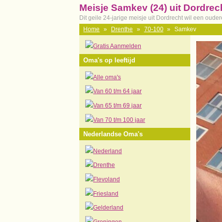
Meisje Samkev (24) uit Dordrec
Dit geile 24-jarige meisje uit Dordrecht wil een oud
Home
»
Drenthe
»
70-100
»
Samkev
Gratis Aanmelden
Oma's op leeftijd
Alle oma's
Van 60 t/m 64 jaar
Van 65 t/m 69 jaar
Van 70 t/m 100 jaar
Nederlandse Oma's
Nederland
Drenthe
Flevoland
Friesland
Gelderland
Groningen