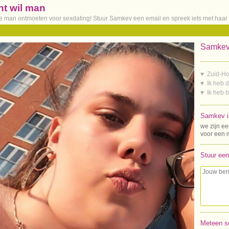
ht wil man
ere man ontmoeten voor sexdating! Stuur Samkev een email en spreek iets met haar 
Samkev,
♥ Zuid-Ho
♥ Ik heb 
♥ Ik heb 
Samkev i
we zijn ee
voor een 
Stuur een
Meteen s