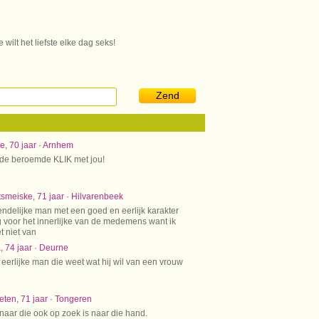
ilt het liefste elke dag seks!
Zend
e, 70 jaar · Arnhem
 de beroemde KLIK met jou!
smeiske, 71 jaar · Hilvarenbeek
endelijke man met een goed en eerlijk karakter
 voor het innerlijke van de medemens want ik
t niet van
, 74 jaar · Deurne
eerlijke man die weet wat hij wil van een vrouw
eten, 71 jaar · Tongeren
ar die ook op zoek is naar die hand.