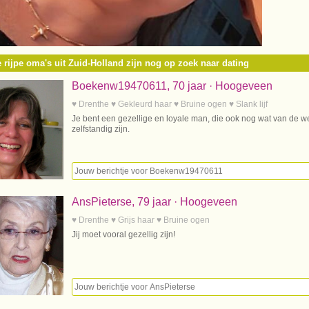
 rijpe oma's uit Zuid-Holland zijn nog op zoek naar dating
Boekenw19470611, 70 jaar · Hoogeveen
♥ Drenthe ♥ Gekleurd haar ♥ Bruine ogen ♥ Slank lijf
Je bent een gezellige en loyale man, die ook nog wat van de wer
zelfstandig zijn.
AnsPieterse, 79 jaar · Hoogeveen
♥ Drenthe ♥ Grijs haar ♥ Bruine ogen
Jij moet vooral gezellig zijn!