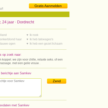
Gratis Aanmelden
af!
 24 jaar · Dordrecht
lland
♥ Ik rook
donkerblond haar
♥ Ik heb tatoeages's
blauwe ogen
♥ Ik heb een gezet lichaam
s op zoek naar:
n koppel. we zijn voor chille, relaxte seks. of een
massage. met een geile vrouw .
 berichtje aan Samkev
Zend
exdaten met Samkev