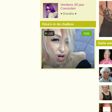
Veertjexx, 85 jaar ·
Coevorden
♥ Drenthe ♥
Oma's in de chatbox
Geile om