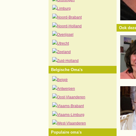
Limburg
Noord-Brabant
Noord-Holland
Ook deze
Overijssel
Utrecht
Zeeland
Zuid-Holland
Belgische Oma's
België
Antwerpen
Oost-Vlaanderen
Vlaams-Brabant
Vlaams-Limburg
West-Vlaanderen
Populaire oma's