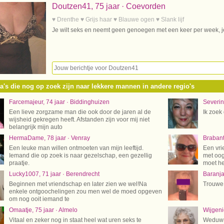
Doutzen41, 75 jaar · Coevorden
♥ Drenthe ♥ Grijs haar ♥ Blauwe ogen ♥ Slank lijf
Je wilt seks en neemt geen genoegen met een keer per week, je w
a's die nog op zoek zijn naar lekkere mannen in andere regio's
Farcemajeur, 74 jaar · Biddinghuizen
Severin
Een lieve zorgzame man die ook door de jaren al de
Ik zoek
wijsheid gekregen heeft. Afstanden zijn voor mij niet
belangrijk mijn auto
HermaDame, 78 jaar · Venray
Brabant
Een leuke man willen ontmoeten van mijn leeftijd.
Een vri
Iemand die op zoek is naar gezelschap, een gezellig
met oog
praatje.
moet he
Lucky1007, 71 jaar · Berendrecht
Baranja
Beginnen met vriendschap en later zien we wel!Na
Trouwe 
enkele ontgoochelingen zou men wel de moed opgeven
om nog ooit iemand te
Omaatje, 75 jaar · Almelo
Wijgeni
Vitaal en zeker nog in staat heel wat uren seks te
Weduwna