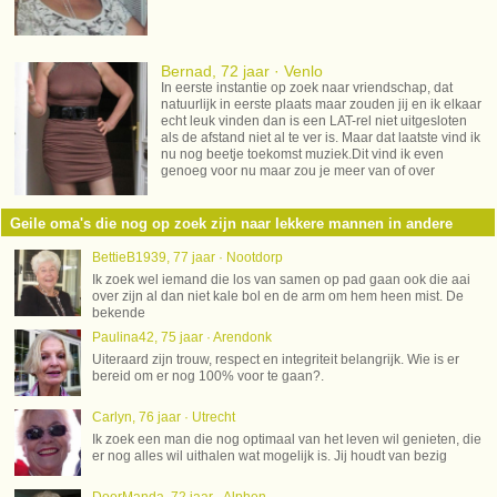
Bernad, 72 jaar · Venlo
In eerste instantie op zoek naar vriendschap, dat
natuurlijk in eerste plaats maar zouden jij en ik elkaar
echt leuk vinden dan is een LAT-rel niet uitgesloten
als de afstand niet al te ver is. Maar dat laatste vind ik
nu nog beetje toekomst muziek.Dit vind ik even
genoeg voor nu maar zou je meer van of over
Geile oma's die nog op zoek zijn naar lekkere mannen in andere
regio's
BettieB1939, 77 jaar · Nootdorp
Ik zoek wel iemand die los van samen op pad gaan ook die aai
over zijn al dan niet kale bol en de arm om hem heen mist. De
bekende
Paulina42, 75 jaar · Arendonk
Uiteraard zijn trouw, respect en integriteit belangrijk. Wie is er
bereid om er nog 100% voor te gaan?.
Carlyn, 76 jaar · Utrecht
Ik zoek een man die nog optimaal van het leven wil genieten, die
er nog alles wil uithalen wat mogelijk is. Jij houdt van bezig