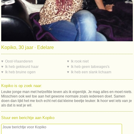
Kopiko, 30 jaar · Edelare
♥ Oost-Vlaanderen
♥ Ik rook niet
♥ Ik heb gekleurd haar
♥ Ik heb geen tatoeages's
♥ Ik heb bruine ogen
♥ Ik heb een slank lichaam
Kopiko is op zoek naar:
Leuke jonge man met hetzelfde leven als ik eigenlijk. Je mag alles en moet niets.
Misschien ook wel toe aan het gewone normale zoals iedereen doet. Samen
doen dan lijkt het me toch echt net dat kleine beetje leuker. Ik hoor wel iets van je
als dat is wat je wil.
Stuur een berichtje aan Kopiko