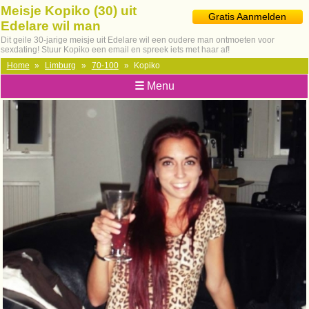
Meisje Kopiko (30) uit
Gratis Aanmelden
Edelare wil man
Dit geile 30-jarige meisje uit Edelare wil een oudere man ontmoeten voor
sexdating! Stuur Kopiko een email en spreek iets met haar af!
Home
»
Limburg
»
70-100
»
Kopiko
☰
Menu